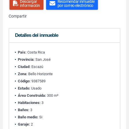
Descargar
Recomendar inmueble
información
por correo electrónico
Compartir
Detalles del inmueble
País:
Costa Rica
Provincia:
San José
Ciudad:
Escazú
Zona:
Bello Horizonte
Código:
9387589
Estado:
Usado
Área Construida:
300 m²
Habitaciones:
3
Baños:
3
Baño medio:
Si
Garaje:
2