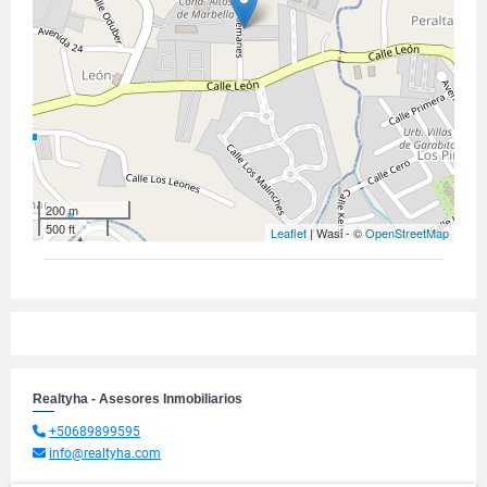
200 m
500 ft
Leaflet
| Wasi - ©
OpenStreetMap
Realtyha - Asesores Inmobiliarios
+50689899595
info@realtyha.com