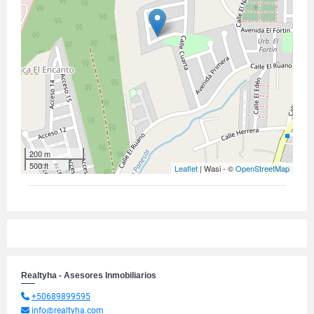
200 m
500 ft
Leaflet
| Wasi - ©
OpenStreetMap
Realtyha - Asesores Inmobiliarios
+50689899595
info@realtyha.com