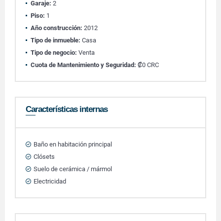
Garaje:
2
Piso:
1
Año construcción:
2012
Tipo de inmueble:
Casa
Tipo de negocio:
Venta
Cuota de Mantenimiento y Seguridad:
₡0 CRC
Características internas
Baño en habitación principal
Clósets
Suelo de cerámica / mármol
Electricidad