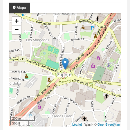
Mapa
+
−
200 m
500 ft
Leaflet
| Wasi - ©
OpenStreetMap