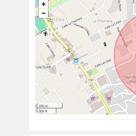
+
−
200 m
500 ft