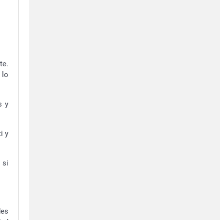
te.
 lo
s y
i y
 si
des