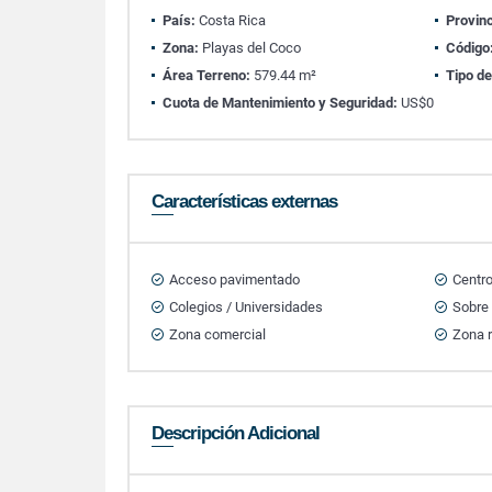
País:
Costa Rica
Provinc
Zona:
Playas del Coco
Código
Área Terreno:
579.44 m²
Tipo de
Cuota de Mantenimiento y Seguridad:
US$0
Características externas
Acceso pavimentado
Centr
Colegios / Universidades
Sobre 
Zona comercial
Zona r
Descripción Adicional