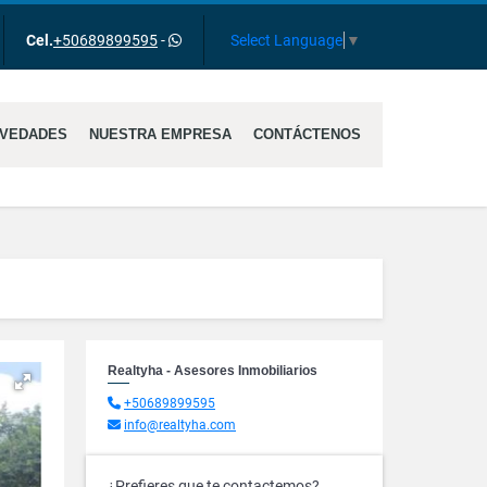
gram
Select Language
▼
Cel.
+50689899595
-
VEDADES
NUESTRA EMPRESA
CONTÁCTENOS
Realtyha - Asesores Inmobiliarios
+50689899595
info@realtyha.com
¿Prefieres que te contactemos?