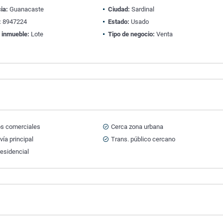
ia:
Guanacaste
Ciudad:
Sardinal
:
8947224
Estado:
Usado
 inmueble:
Lote
Tipo de negocio:
Venta
os comerciales
Cerca zona urbana
vía principal
Trans. público cercano
esidencial