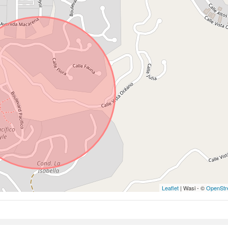
Leaflet
| Wasi - ©
OpenStr