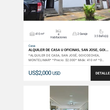
410 m²
2 Garaje
4
3.5 Baño(s)
Habitaciones
Casa
ALQUILER DE CASA U OFICINAS, SAN JOSE, GOI…
*ALQUILER DE CASA, SAN JOSÉ, GOICOECHEA,
MONTELIMAR* *Precio: $2.000* Mide: 410 m² *D…
US$2,000
USD
DETALLE