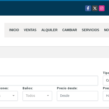
Facebook
X
Insta
INICIO
VENTAS
ALQUILER
CAMBIAR
SERVICIOS
NO
Tip
C
iones:
Baños:
Precio desde:
Prec
s
Todos