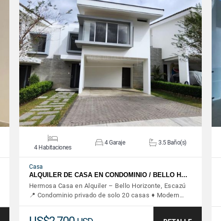
VER DETALLES
4 Garaje
3.5 Baño(s)
4 Habitaciones
Casa
ALQUILER DE CASA EN CONDOMINIO / BELLO H…
Hermosa Casa en Alquiler – Bello Horizonte, Escazú
📍 Condominio privado de solo 20 casas ♦️ Modern…
US$2,700