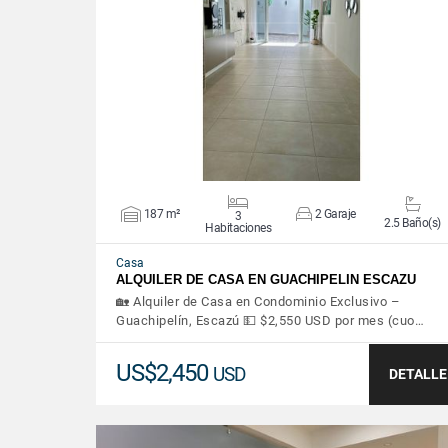
VER DETALLES
187 m²
2 Garaje
3
2.5 Baño(s)
Habitaciones
Casa
ALQUILER DE CASA EN GUACHIPELIN ESCAZU
🏡 Alquiler de Casa en Condominio Exclusivo –
Guachipelín, Escazú 💵 $2,550 USD por mes (cuo…
US$2,450
USD
DETALLE