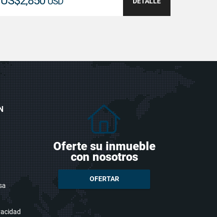
US$2,850
USD
DETALLE
N
Oferte su inmueble
con nosotros
OFERTAR
sa
ivacidad