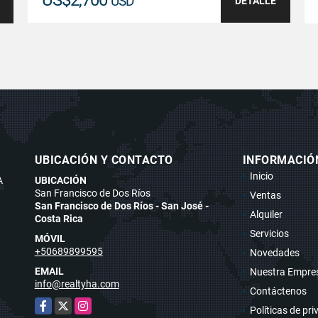
USD
DETALLE
UBICACIÓN Y CONTACTO
INFORMACIÓ
Inicio
A
UBICACIÓN
San Francisco de Dos Ríos
Ventas
San Francisco de Dos Ríos - San José -
Alquiler
Costa Rica
Servicios
MÓVIL
+50689899595
Novedades
EMAIL
Nuestra Empre
info@realtyha.com
Contáctenos
Facebook
X
Instagram
Políticas de pr