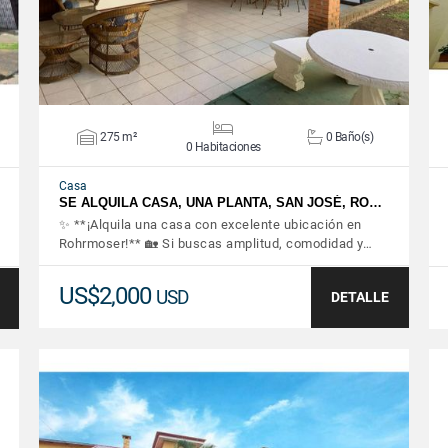
275 m²
0 Baño(s)
0 Habitaciones
Casa
SE ALQUILA CASA, UNA PLANTA, SAN JOSÉ, RO…
✨ **¡Alquila una casa con excelente ubicación en
Rohrmoser!** 🏡 Si buscas amplitud, comodidad y…
US$2,000
USD
DETALLE