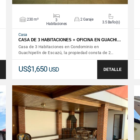
230 m²
2 Garaje
3
3.5 Baño(s)
Habitaciones
Casa
CASA DE 3 HABITACIONES + OFICINA EN GUACHI…
Casa de 3 Habitaciones en Condominio en
Guachipelín de Escazú, la propiedad consta de 2…
US$1,650
USD
DETALLE
VER DETALLES