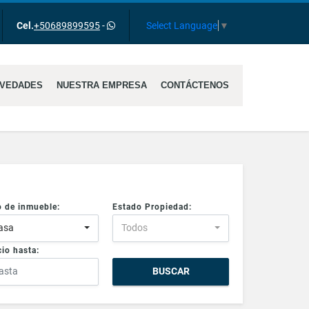
gram
Select Language
▼
Cel.
+50689899595
-
VEDADES
NUESTRA EMPRESA
CONTÁCTENOS
o de inmueble:
Estado Propiedad:
asa
Todos
io hasta:
BUSCAR