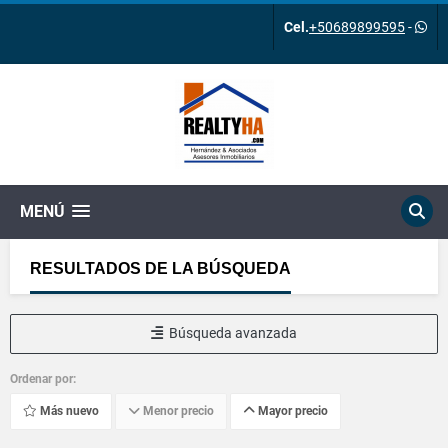
Cel.
+50689899595
-
MENÚ
RESULTADOS DE LA BÚSQUEDA
Búsqueda avanzada
Ordenar por:
Más nuevo
Menor precio
Mayor precio