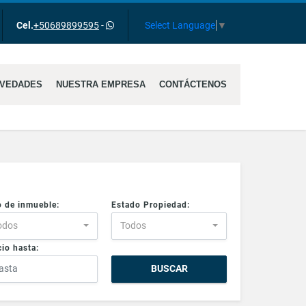
gram
Select Language
▼
Cel.
+50689899595
-
VEDADES
NUESTRA EMPRESA
CONTÁCTENOS
o de inmueble:
Estado Propiedad:
odos
Todos
io hasta:
BUSCAR