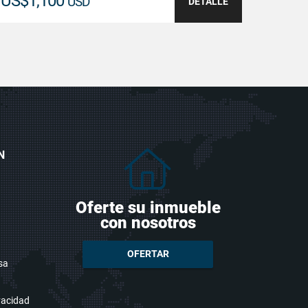
US$1,100
USD
DETALLE
N
Oferte su inmueble
con nosotros
OFERTAR
sa
ivacidad