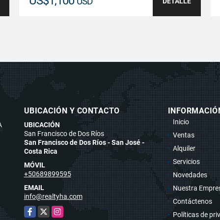
US$1,100
USD
DETALLE
UBICACIÓN Y CONTACTO
INFORMACIÓ
Inicio
A
UBICACIÓN
San Francisco de Dos Ríos
Ventas
San Francisco de Dos Ríos - San José -
Alquiler
Costa Rica
Servicios
MÓVIL
+50689899595
Novedades
EMAIL
Nuestra Empre
info@realtyha.com
Contáctenos
Facebook
X
Instagram
Políticas de pr