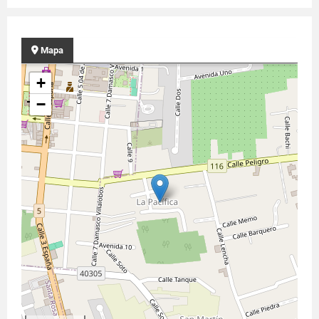
Mapa
+
−