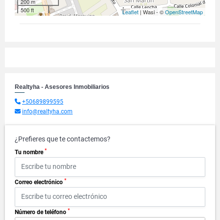
200 m
500 ft
Leaflet
| Wasi - ©
OpenStreetMap
Realtyha - Asesores Inmobiliarios
+50689899595
info@realtyha.com
¿Prefieres que te contactemos?
*
Tu nombre
*
Correo electrónico
*
Número de teléfono