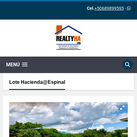
Cel.
+50689899595
-
MENÚ
Lote Hacienda@Espinal