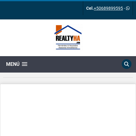
Cel.
+50689899595
-
MENÚ