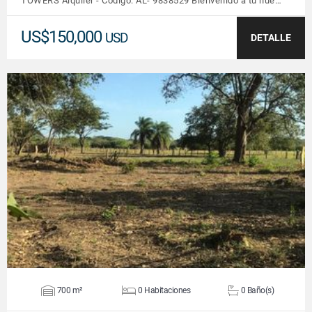
TOWERS Alquiler - Código: AL- 9838529 Bienvenido a tu nue…
US$150,000
USD
DETALLE
VER DETALLES
700 m²
0 Habitaciones
0 Baño(s)