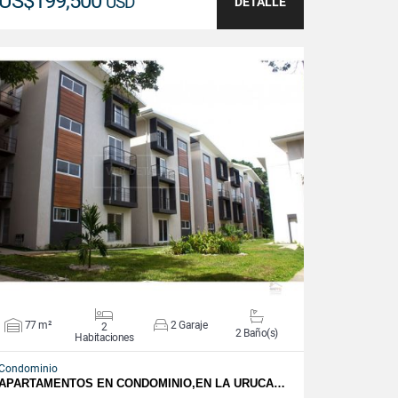
US$199,500
USD
DETALLE
VER DETALLES
77 m²
2 Garaje
2
2 Baño(s)
Habitaciones
Condominio
APARTAMENTOS EN CONDOMINIO,EN LA URUCA…