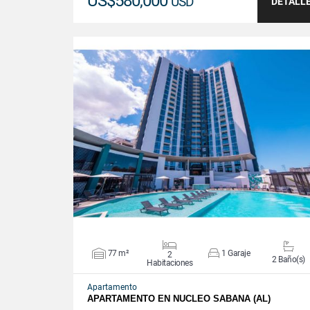
US$580,000
USD
DETALL
VER DETALLES
77 m²
1 Garaje
2
2 Baño(s)
Habitaciones
Apartamento
APARTAMENTO EN NUCLEO SABANA (AL)