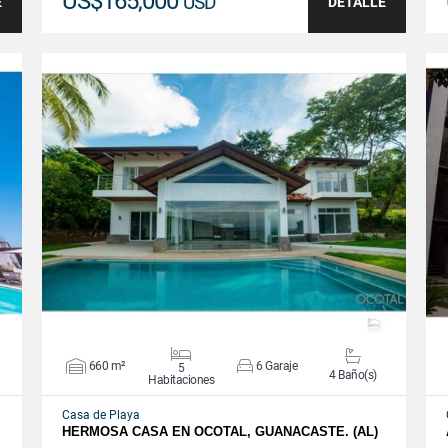
US$165,000
USD
E
DETALLE
VER DETALLES
660 m²
6 Garaje
5
4 Baño(s)
Habitaciones
Casa de Playa
HERMOSA CASA EN OCOTAL, GUANACASTE. (AL)