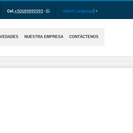
gram
Select Language
▼
Cel.
+50689899595
-
VEDADES
NUESTRA EMPRESA
CONTÁCTENOS