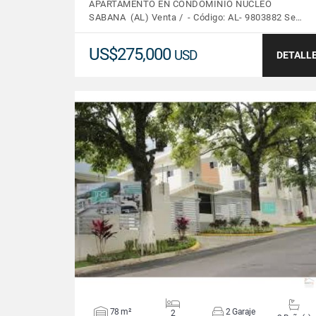
APARTAMENTO EN CONDOMINIO NUCLEO
SABANA (AL) Venta / - Código: AL- 9803882 Se…
US$275,000
USD
DETALL
VER DETALLES
78 m²
2 Garaje
2