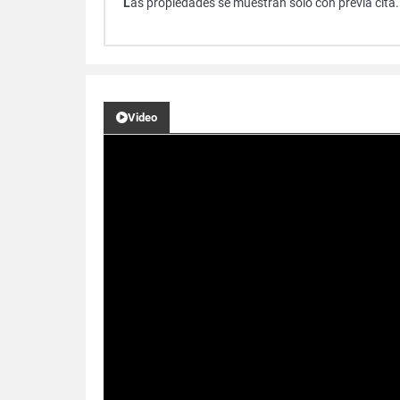
L
as propiedades se muestran solo con previa cita.
Video