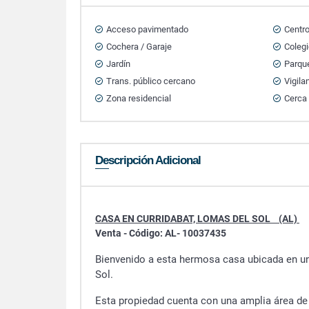
Acceso pavimentado
Centr
Cochera / Garaje
Colegi
Jardín
Parqu
Trans. público cercano
Vigila
Zona residencial
Cerca 
Descripción Adicional
CASA EN CURRIDABAT, LOMAS DEL SOL (AL)
Venta - Código: AL- 10037435
Bienvenido a esta hermosa casa ubicada en uno
Sol.
Esta propiedad cuenta con una amplia área de