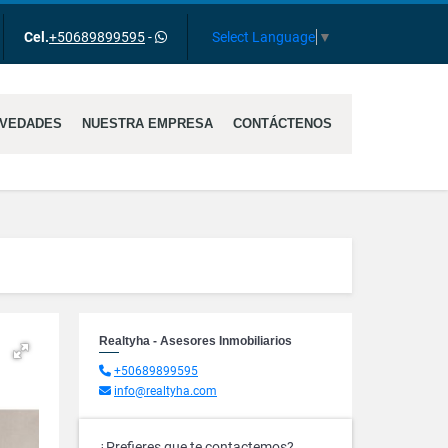
gram
Select Language
▼
Cel.
+50689899595
-
VEDADES
NUESTRA EMPRESA
CONTÁCTENOS
Realtyha - Asesores Inmobiliarios
+50689899595
info@realtyha.com
¿Prefieres que te contactemos?