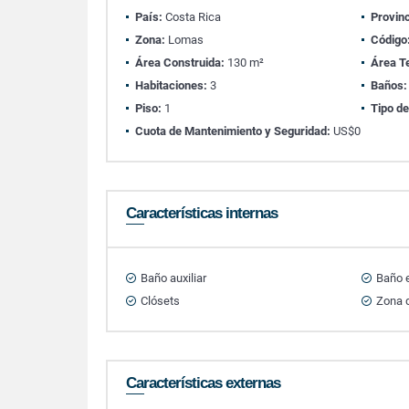
País:
Costa Rica
Provinc
Zona:
Lomas
Código
Área Construida:
130 m²
Área T
Habitaciones:
3
Baños:
Piso:
1
Tipo de
Cuota de Mantenimiento y Seguridad:
US$0
Características internas
Baño auxiliar
Baño e
Clósets
Zona d
Características externas