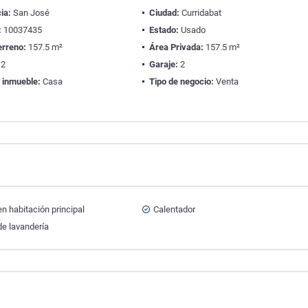
ia:
San José
Ciudad:
Curridabat
:
10037435
Estado:
Usado
erreno:
157.5 m²
Área Privada:
157.5 m²
2
Garaje:
2
 inmueble:
Casa
Tipo de negocio:
Venta
n habitación principal
Calentador
e lavandería