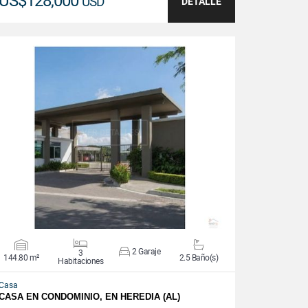
US$128,000
USD
DETALLE
VER DETALLES
2 Garaje
3
144.80 m²
2.5 Baño(s)
Habitaciones
Casa
CASA EN CONDOMINIO, EN HEREDIA (AL)