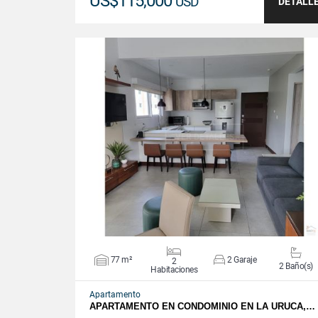
US$115,000
USD
DETALL
VER DETALLES
77 m²
2 Garaje
2
2 Baño(s)
Habitaciones
Apartamento
APARTAMENTO EN CONDOMINIO EN LA URUCA,…