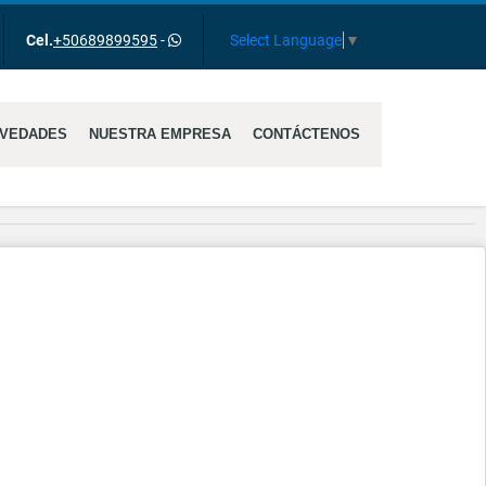
gram
Select Language
▼
Cel.
+50689899595
-
VEDADES
NUESTRA EMPRESA
CONTÁCTENOS