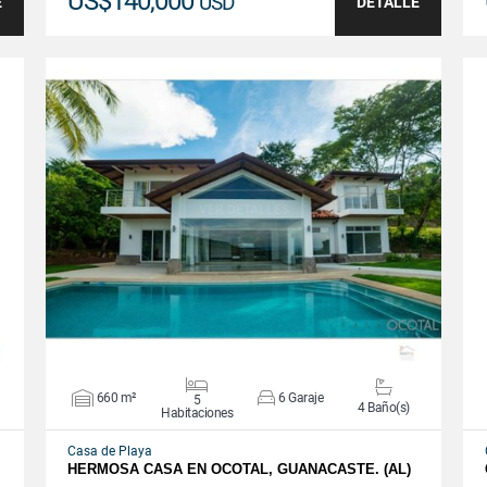
US$140,000
USD
E
DETALLE
VER DETALLES
660 m²
6 Garaje
5
4 Baño(s)
Habitaciones
Casa de Playa
HERMOSA CASA EN OCOTAL, GUANACASTE. (AL)