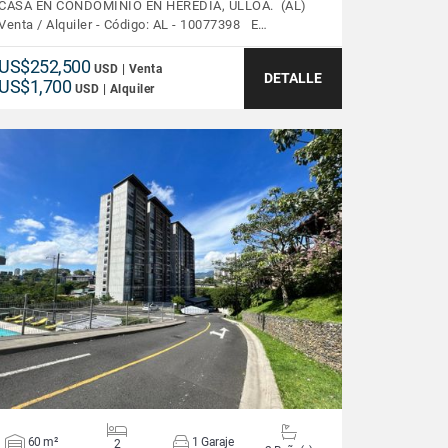
CASA EN CONDOMINIO EN HEREDIA, ULLOA. (AL)
Venta / Alquiler - Código: AL - 10077398 E…
US$252,500
USD | Venta
DETALLE
US$1,700
USD | Alquiler
VER DETALLES
60 m²
1 Garaje
2