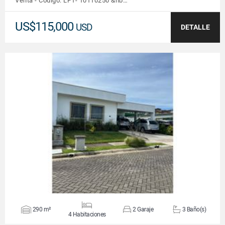
Venta - Código: LP1- 10110250 &nb…
US$115,000
USD
DETALLE
VER DETALLES
290 m²
2 Garaje
3 Baño(s)
4 Habitaciones