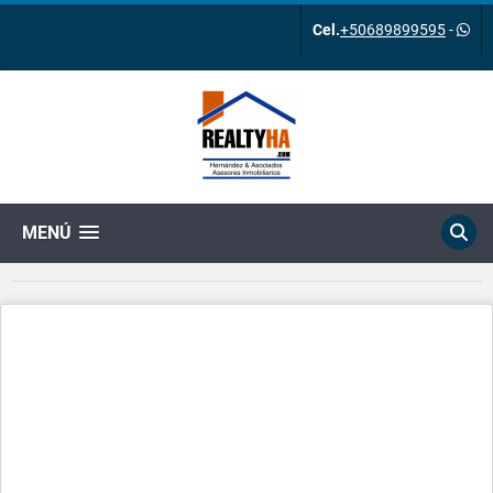
Cel.
+50689899595
-
MENÚ