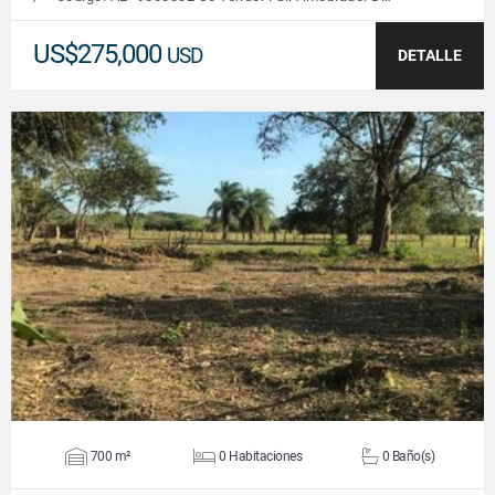
US$275,000
USD
DETALLE
VER DETALLES
700 m²
0 Habitaciones
0 Baño(s)