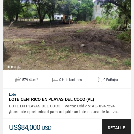
VER DETALLES
579.44 m²
0 Habitaciones
0 Baño(s)
Lote
LOTE CENTRICO EN PLAYAS DEL COCO (AL)
LOTE EN PLAYAS DEL COCO. Venta: Código: AL- 8947224
¡Increíble oportunidad para adquirir un lote en una de las zo…
US$84,000
USD
DETALLE