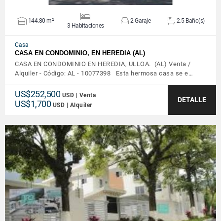
144.80 m²
2 Garaje
2.5 Baño(s)
3 Habitaciones
Casa
CASA EN CONDOMINIO, EN HEREDIA (AL)
CASA EN CONDOMINIO EN HEREDIA, ULLOA. (AL) Venta /
Alquiler - Código: AL - 10077398 Esta hermosa casa se e…
US$252,500
USD | Venta
DETALLE
US$1,700
USD | Alquiler
VER DETALLES