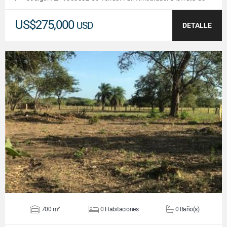
US$275,000
USD
DETALLE
VER DETALLES
700 m²
0 Habitaciones
0 Baño(s)