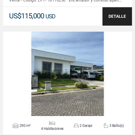
Venta - Código: LP1- 10110250 Encantador y cómodo apart…
US$115,000
USD
DETALLE
VER DETALLES
290 m²
2 Garaje
3 Baño(s)
4 Habitaciones