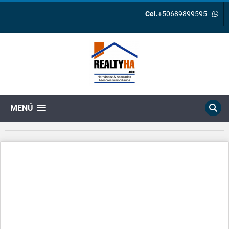
Cel.
+50689899595
-
MENÚ