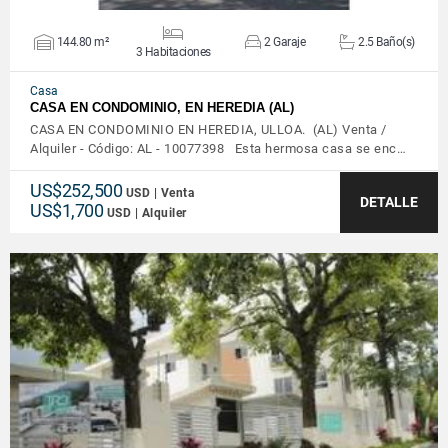
144.80 m²
2 Garaje
2.5 Baño(s)
3 Habitaciones
Casa
CASA EN CONDOMINIO, EN HEREDIA (AL)
CASA EN CONDOMINIO EN HEREDIA, ULLOA. (AL) Venta /
Alquiler - Código: AL - 10077398 Esta hermosa casa se enc…
US$252,500
USD | Venta
DETALLE
US$1,700
USD | Alquiler
VER DETALLES