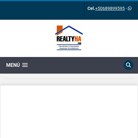
Cel.
+50689899595
-
MENÚ