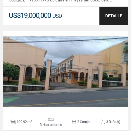
Código: LP1-10071770 Ubicada en Playas del Coco, cerc…
US$19,000,000
USD
DETALLE
VER DETALLES
109.92 m²
2 Garaje
3 Baño(s)
3 Habitaciones