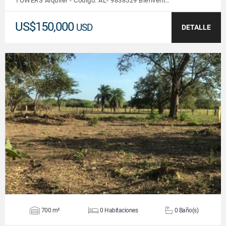
TOWERS Alquiler - Código: AL- 9838529 Bienveni…
US$150,000
USD
DETALLE
VER DETALLES
700 m²
0 Habitaciones
0 Baño(s)