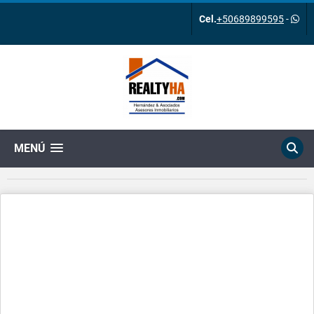
Cel.
+50689899595
-
MENÚ